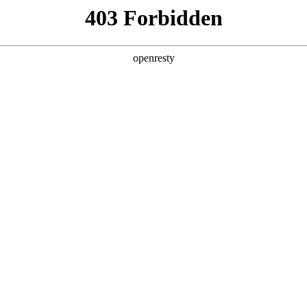
产品及服务
行业解决方案
合作伙伴
投资者关系
服务器
通用算力服务器
计算终端产品
数据